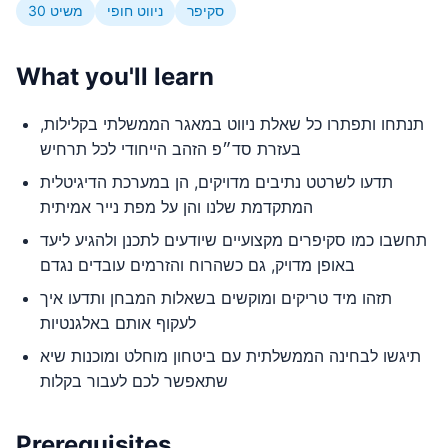
סקיפר
ניווט חופי
משיט 30
What you'll learn
תנתחו ותפתרו כל שאלת ניווט במאגר הממשלתי בקלילות,
בעזרת סד״פ הזהב הייחודי לכל תרחיש
תדעו לשרטט נתיבים מדויקים, הן במערכת הדיגיטלית
המתקדמת שלנו והן על מפת נייר אמיתית
תחשבו כמו סקיפרים מקצועיים שיודעים לתכנן ולהגיע ליעד
באופן מדויק, גם כשהרוח והזרמים עובדים נגדם
תזהו מיד טריקים ומוקשים בשאלות המבחן ותדעו איך
לעקוף אותם באלגנטיות
תיגשו לבחינה הממשלתית עם ביטחון מוחלט ומוכנות שיא
שתאפשר לכם לעבור בקלות
Prerequisites