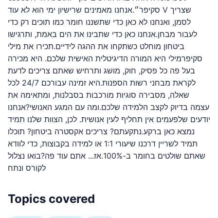
סקיפר״.אנחנו מאמינים שרישיון ימי הוא לא עוד V שצריך
לסמן, ואנחנו לא כאן כדי שתשננו חומר כמו תוכים רק כדי
לעבור מבחן.אנחנו כאן כדי שתבינו את הים באמת, ותרגישו
ביטחון מוחלט כשתקחו את ההגה לידיים.תכירו את מילי
סקיפרמילי היא המורה הדיגיטלית האישית שלכם. היא מכירה
בעל פה כל פסיק, חוק, מושג ותרחיש שאתם צריכים לדעת
לקראת מבחני רשות הספנות.היא זמינה עבורכם 24/7 לכל
שאלה, מסבירה סוגיות מורכבות בסבלנות, ומתאימה את
עצמה בדיוק לקצב הלמידה שלכם.ומה עם המגע האנושי?אנחנו
יודעים שלפעמים אין תחליף לעין אנושית. לכן, הצוות שלנו תמיד
נמצא כאן ברקע.נתקעתם? צריכים אקסטרה ביטחון? תוכלו
תמיד לשריין דרכנו שיעורי 1:1 או למידה בקבוצות, כדי לוודא
שאתם שולטים בחומר ב-100%.אז... אתם עוד פה?בואו נצלול
לקורס ונתח
Topics covered