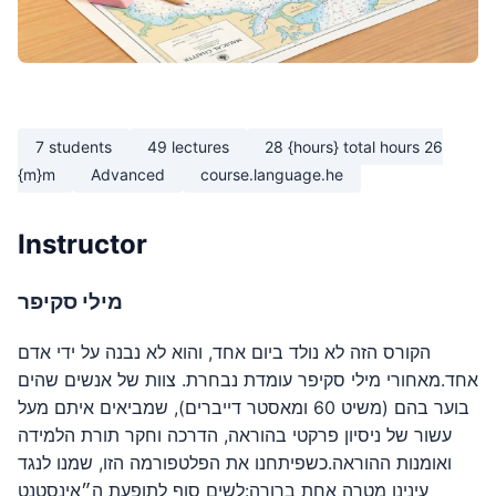
7 students
49 lectures
28 {hours} total hours 26
{m}m
Advanced
course.language.he
Instructor
מילי סקיפר
הקורס הזה לא נולד ביום אחד, והוא לא נבנה על ידי אדם
אחד.מאחורי מילי סקיפר עומדת נבחרת. צוות של אנשים שהים
בוער בהם (משיט 60 ומאסטר דייברים), שמביאים איתם מעל
עשור של ניסיון פרקטי בהוראה, הדרכה וחקר תורת הלמידה
ואומנות ההוראה.כשפיתחנו את הפלטפורמה הזו, שמנו לנגד
עינינו מטרה אחת ברורה:לשים סוף לתופעת ה״אינסטנט